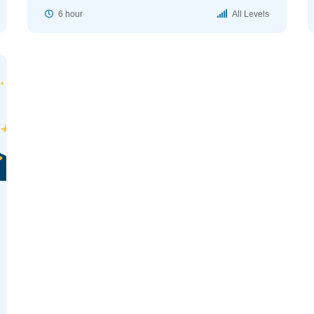
6 hour
All Levels