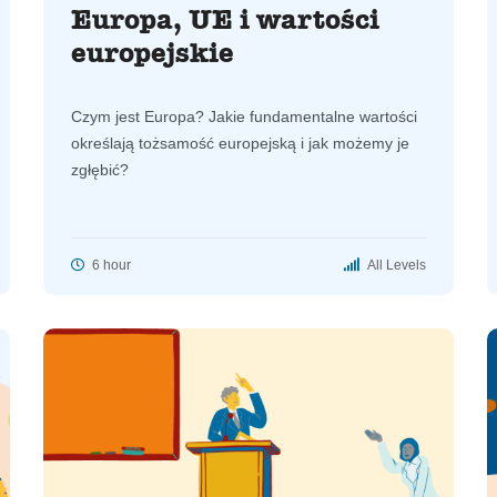
Europa, UE i wartości
europejskie
Czym jest Europa? Jakie fundamentalne wartości
określają tożsamość europejską i jak możemy je
zgłębić?
6 hour
All Levels