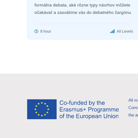
formálna debata, aké rôzne typy návrhov môžete
očakávať a zasvätíme vás do debatného žargónu.
8 hour
All Levels
All m
Commi
the a