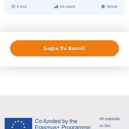
6 hour
All Levels
Slovak
Login To Enroll
All materials
on this