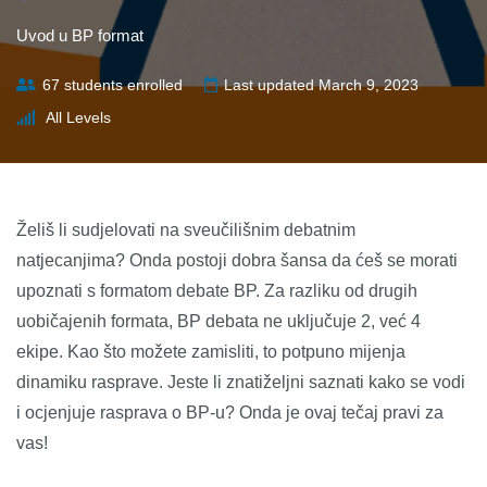
Uvod u BP format
67 students enrolled
Last updated March 9, 2023
All Levels
Želiš li sudjelovati na sveučilišnim debatnim
natjecanjima? Onda postoji dobra šansa da ćeš se morati
upoznati s formatom debate BP. Za razliku od drugih
uobičajenih formata, BP debata ne uključuje 2, već 4
ekipe. Kao što možete zamisliti, to potpuno mijenja
dinamiku rasprave. Jeste li znatiželjni saznati kako se vodi
i ocjenjuje rasprava o BP-u? Onda je ovaj tečaj pravi za
vas!