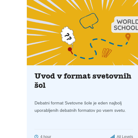
Uvod v format svetovnih
šol
Debatni format Svetovne šole je eden najbolj
uporabljenih debatnih formatov po vsem svetu.
4 hour
All Levels