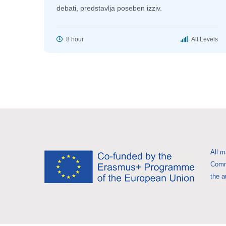
debati, predstavlja poseben izziv.
8 hour
All Levels
All m
Commi
the a